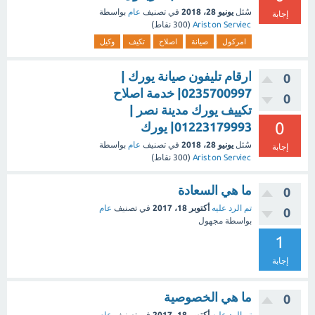
سُئل
يونيو 28، 2018
في تصنيف
عام
بواسطة
إجابة
Ariston Serviec
(
300
نقاط)
امركول
صيانة
اصلاح
تكيف
وكيل
ارقام تليفون صيانة يورك |
0
0235700997| خدمة اصلاح
0
تكييف يورك مدينة نصر |
0
01223179993| يورك
سُئل
يونيو 28، 2018
في تصنيف
عام
بواسطة
إجابة
Ariston Serviec
(
300
نقاط)
ما هي السعادة
0
تم الرد عليه
أكتوبر 18، 2017
في تصنيف
عام
0
بواسطة
مجهول
1
إجابة
ما هي الخصوصية
0
تم الرد عليه
أكتوبر 18، 2017
في تصنيف
عام