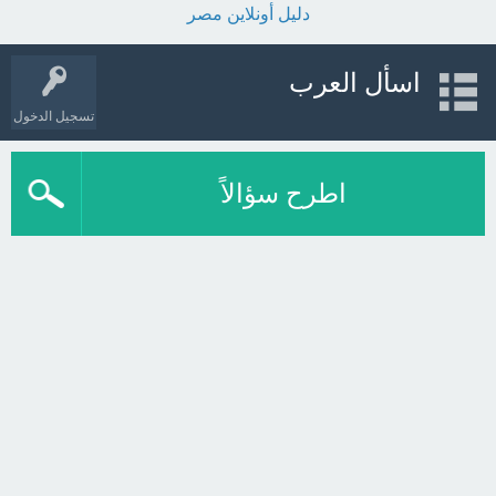
دليل أونلاين مصر
اسأل العرب
تسجيل الدخول
اطرح سؤالاً