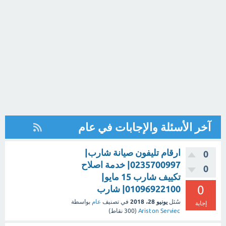
آخر الأسئلة والإجابات في عام
ارقام تليفون صيانة شارب|
0
0235700997| خدمة اصلاح
0
تكييف شارب 15 مايو|
0
01096922100| شارب
سُئل
يونيو 28، 2018
في تصنيف
عام
بواسطة
إجابة
Ariston Serviec
(
300
نقاط)